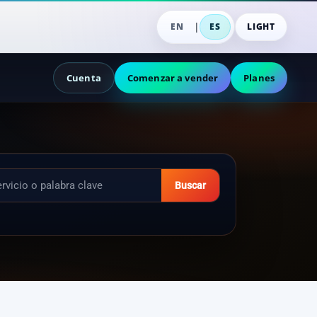
|
EN
ES
LIGHT
Cuenta
Comenzar a vender
Planes
Buscar