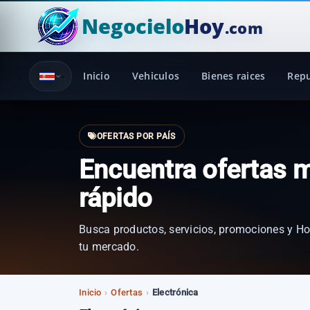
Negocielo
Hoy
.com
Inicio
Vehiculos
Bienes raices
Rep
OFERTAS POR PAÍS
Encuentra ofertas 
rápido
Busca productos, servicios, promociones y Ho
tu mercado.
Inicio
›
Ofertas
›
Electrónica