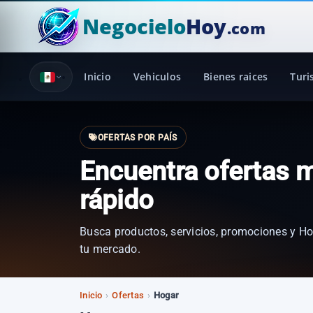
Negocielo
Hoy
.com
Inicio
Vehiculos
Bienes raices
Tur
OFERTAS POR PAÍS
Encuentra ofertas 
rápido
Busca productos, servicios, promociones y Ho
tu mercado.
Inicio
›
Ofertas
›
Hogar