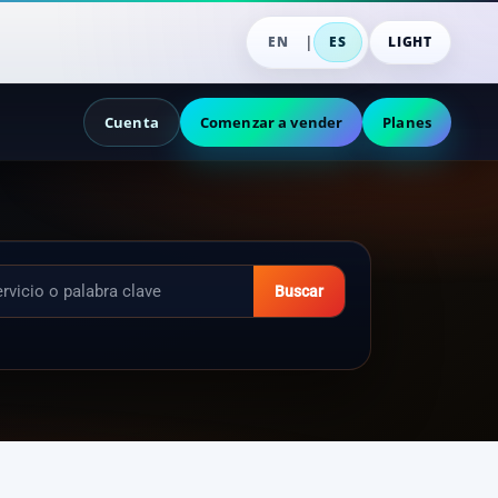
|
EN
ES
LIGHT
Cuenta
Comenzar a vender
Planes
Buscar